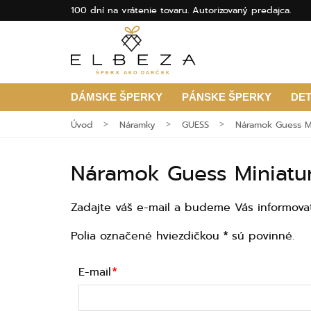
100 dní na vrátenie tovaru. Autorizovaný predajca.
ŠPERK AKO DARČEK
DÁMSKE ŠPERKY
PÁNSKE ŠPERKY
DE
Úvod
Náramky
GUESS
Náramok Guess Mi
Náramok Guess Miniatu
Zadajte váš e-mail a budeme Vás informova
Polia označené hviezdičkou
sú povinné.
*
E-mail