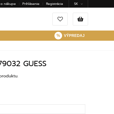
 o nákupe
Prihlásenie
Registrácia
SK
%
VÝPREDAJ
B79032 GUESS
produktu.