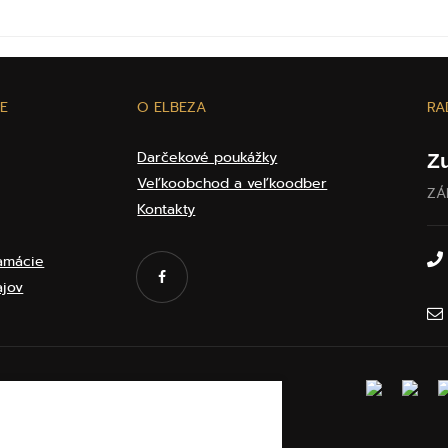
E
O ELBEZA
RA
Darčekové poukážky
Z
Veľkoobchod a veľkoodber
ZÁ
Kontakty
lamácie
ajov