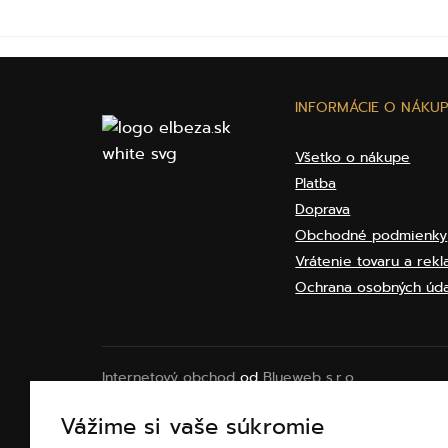
INFORMÁCIE O NÁKUP
Všetko o nákupe
Platba
Doprava
Obchodné podmienky
Vrátenie tovaru a rek
Ochrana osobných úd
Internetový obchod
od
Blueweb s.r.o.
© 2010 - 2026 ELBEZA - šperk ako darček
Vážime si vaše súkromie