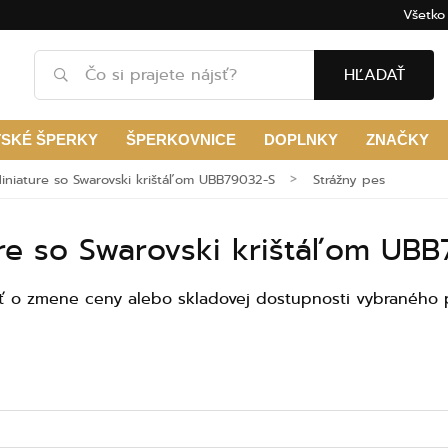
Všetko
HĽADAŤ
TSKÉ ŠPERKY
ŠPERKOVNICE
DOPLNKY
ZNAČKY
niature so Swarovski krištáľom UBB79032-S
Strážny pes
re so Swarovski krištáľom UB
ť o zmene ceny alebo skladovej dostupnosti vybraného 