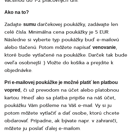
väčšinou do 1-2 pracovných dní.
Ako na to?
Zadajte
darčekovej poukážky, zadávajte len
sumu
celé čísla. Minimálna cena poukážky je 5 EUR.
Následne si vyberte typ poukážky buď e-mailovú
alebo tlačenú. Potom môžete napísať
,
venovanie
ktoré bude vytlačené na poukážke. Darček tak bude
oveľa osobnejší :) Vložte do košíka a prejdite k
objednávke.
Pri e-mailovej poukážke je možné platiť len platbou
, či už prevodom na účet alebo platobnou
vopred
kartou. Hneď ako sa platba pripíše na náš účet,
poukážku Vám pošleme na Váš e-mail. Vy si ju
potom môžete vytlačiť a dať osobe, ktorú chcete
obdarovať. Prípadne, ak bývate napr. v zahraničí,
môžete ju poslať ďalej e-mailom.