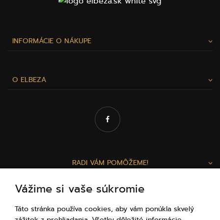
INFORMÁCIE O NÁKUPE
O ELBEZA
RADI VÁM POMÔŽEME!
Vážime si vaše súkromie
Zuzka a Lenka
Táto stránka používa cookies, aby vám ponúkla skvelý
ZÁKAZNÍCKY SERVIS
zážitok z prehliadania. Všetky dôležité informácie