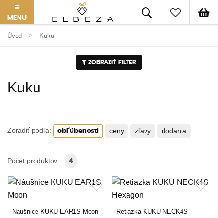
MENU
Úvod
Kuku
ZOBRAZIŤ FILTER
Kuku
obľúbenosti
Zoradiť podľa:
ceny
zľavy
dodania
4
Počet produktov:
Náušnice KUKU EAR1S Moon
Retiazka KUKU NECK4S