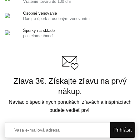
Vrátenie tovaru do 100 dní
Osobné venovanie
Darujte šperk s osobným venovaním
Šperky na sklade
posielame ihneď
Zlava 3€. Získajte zľavu na prvý
nákup.
Naviac o špeciálnych ponukách, zľavách a inšpiráciach
budete vedieť prví.