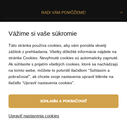
RADI VÁM POMÔŽEME!
Zuzka a Lenka
Vážime si vaše súkromie
ZÁKAZNÍCKY SERVIS
Táto stránka používa cookies, aby vám ponúkla skvelý
zážitok z prehliadania. Všetky dôležité informácie nájdete na
stránke Cookies. Nevyhnuté cookies sú automaticky zapnuté.
0907 37 67 97
Ak súhlasíte s prijatím všetkých cookies, ktoré sa nachádzajú
(Po - Pi: 9:00-15:00)
na tomto webe, môžete to potvrdiť tlačidlom “Súhlasím a
ahoj@elbeza.sk
pokračovať", ak chcete svoje nastavenia upraviť kliknite na
tlačidlo “Upraviť nastavenia cookies".
Internetový obchod
od
Blueweb s.r.o.
SÚHLASÍM A POKRAČOVAŤ
© 2010 - 2026 ELBEZA - šperk ako darček
Upraviť nastavenia cookies