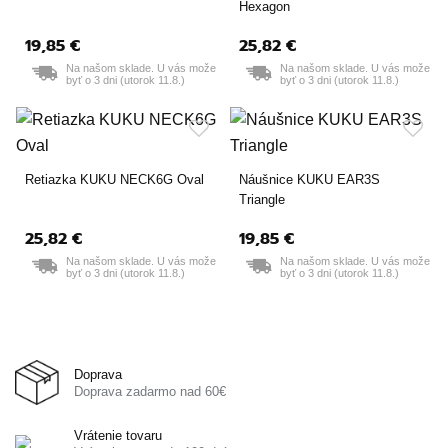
Hexagon
19,85 €
25,82 €
Na našom sklade. U vás može
Na našom sklade. U vás može
byť o 3 dni (utorok 11.8.)
byť o 3 dni (utorok 11.8.)
Retiazka KUKU NECK6G Oval
Náušnice KUKU EAR3S
Triangle
25,82 €
19,85 €
Na našom sklade. U vás može
Na našom sklade. U vás može
byť o 3 dni (utorok 11.8.)
byť o 3 dni (utorok 11.8.)
Doprava
Doprava zadarmo nad 60€
Vrátenie tovaru