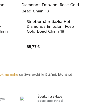
t
Strieborná retiazka Hot
v
Diamonds Emozioni Rose
hain
Gold Bead Chain 18
85,77 €
zok na nohu
so Swarovski krištáľmi, ktoré sú
Šperky na sklade
ným
posielame ihneď