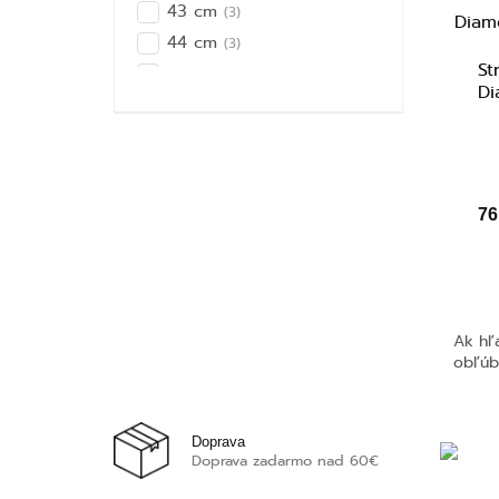
43 cm
(3)
44 cm
(3)
St
45 cm
(6)
Di
61 cm
(3)
76 cm
(3)
76
Ak hľ
obľúb
Doprava
Doprava zadarmo nad 60€