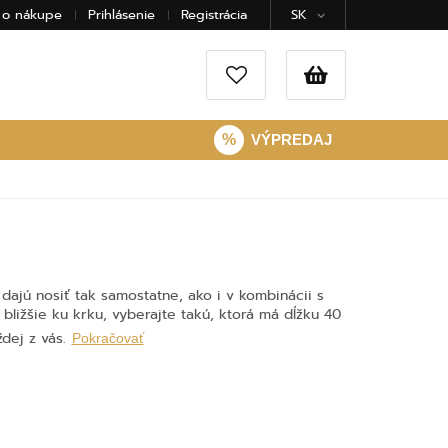
 o nákupe
Prihlásenie
Registrácia
SK
%
VÝPREDAJ
 dajú nosiť tak samostatne, ako i v kombinácii s
bližšie ku krku, vyberajte takú, ktorá má dĺžku 40
ždej z vás.
Pokračovať