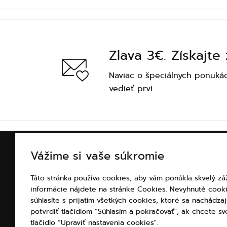
Zlava 3€. Získajte
Naviac o špeciálnych ponukác
vedieť prví.
Vážime si vaše súkromie
INFORMÁCIE O NÁKUP
Táto stránka používa cookies, aby vám ponúkla skvelý záž
Všetko o nákupe
informácie nájdete na stránke Cookies. Nevyhnuté cook
Platba
súhlasíte s prijatím všetkých cookies, ktoré sa nachádz
Doprava
potvrdiť tlačidlom “Súhlasím a pokračovať", ak chcete svo
Obchodné podmienky
tlačidlo “Upraviť nastavenia cookies".