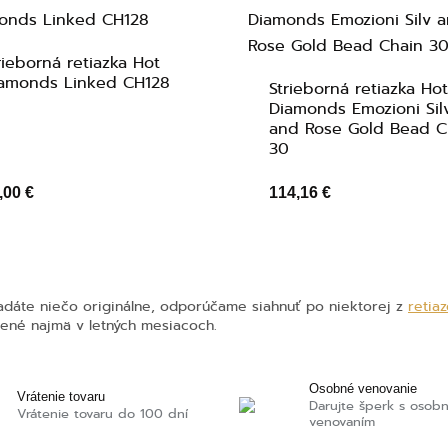
rieborná retiazka Hot
amonds Linked CH128
Strieborná retiazka Ho
Diamonds Emozioni Sil
and Rose Gold Bead C
30
,00 €
114,16 €
adáte niečo originálne, odporúčame siahnuť po niektorej z
retia
ené najmä v letných mesiacoch.
Osobné venovanie
Vrátenie tovaru
Darujte šperk s osob
Vrátenie tovaru do 100 dní
venovaním