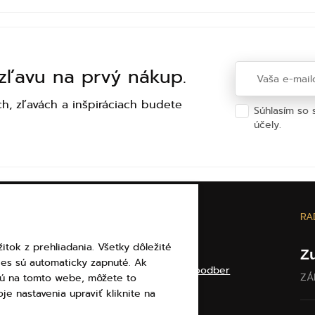
 zľavu na prvý nákup.
h, zľavách a inšpiráciach budete
Súhlasím so
účely.
Ochra
E
O ELBEZA
RA
itok z prehliadania. Všetky dôležité
Darčekové poukážky
Z
ies sú automaticky zapnuté. Ak
Veľkoobchod a veľkoodber
ZÁ
ajú na tomto webe, môžete to
Kontakty
je nastavenia upraviť kliknite na