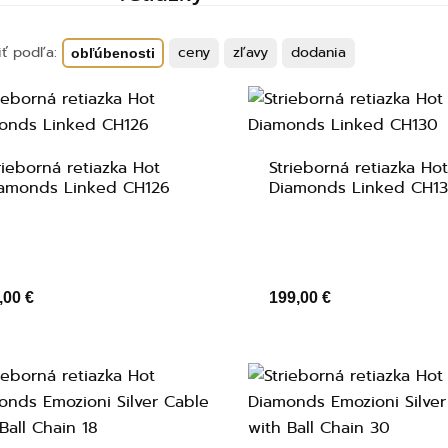
iť podľa:
ceny
zľavy
dodania
obľúbenosti
rieborná retiazka Hot
Strieborná retiazka Ho
amonds Linked CH126
Diamonds Linked CH1
,00 €
199,00 €