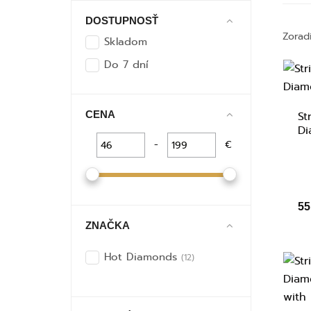
DOSTUPNOSŤ
Zorad
Skladom
Do 7 dní
CENA
St
Di
-
€
55
ZNAČKA
Hot Diamonds
(12)