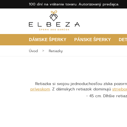
100 dní na vrátenie tovaru. Autorizovaný predajca.
ŠPERK AKO DARČEK
DÁMSKE ŠPERKY
PÁNSKE ŠPERKY
DE
Úvod
Retiazky
Retiazka si svojou jednoduchosťou získa pozorno
príveskom
. Z dámskych retiazok dominujú
striebo
- 45 cm. Dlhšie reti