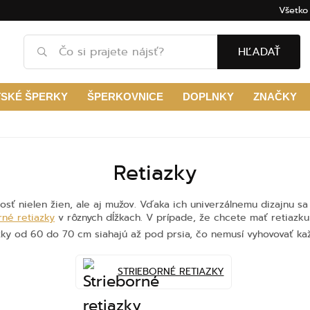
Všetko
HĽADAŤ
TSKÉ ŠPERKY
ŠPERKOVNICE
DOPLNKY
ZNAČKY
Retiazky
sť nielen žien, ale aj mužov. Vďaka ich univerzálnemu dizajnu sa
rné retiazky
v rôznych dĺžkach. V prípade, že chcete mať retiazku 
azky od 60 do 70 cm siahajú až pod prsia, čo nemusí vyhovovať ka
STRIEBORNÉ RETIAZKY