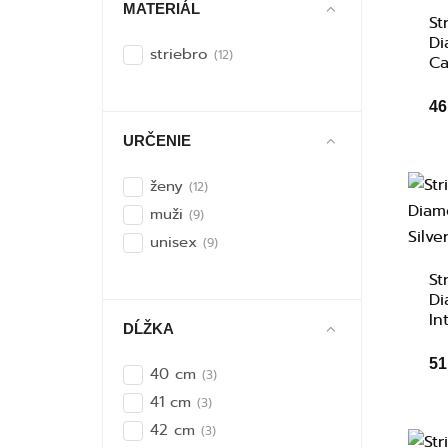
MATERIÁL
St
Di
striebro
(12)
Ca
46
URČENIE
ženy
(12)
muži
(9)
unisex
(9)
St
Di
In
DĹŽKA
51
40 cm
(3)
41 cm
(3)
42 cm
(3)