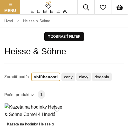
MENU
Úvod
Heisse & Söhne
ZOBRAZIŤ FILTER
Heisse & Söhne
Zoradiť podľa:
obľúbenosti
ceny
zľavy
dodania
Počet produktov:
1
Kazeta na hodinky Heisse &