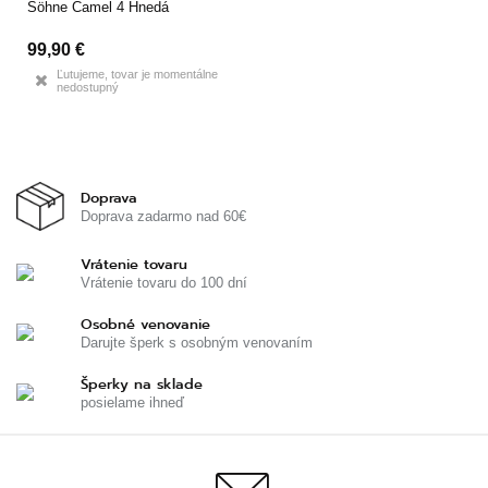
Söhne Camel 4 Hnedá
99,90 €
Ľutujeme, tovar je momentálne
nedostupný
Doprava
Doprava zadarmo nad 60€
Vrátenie tovaru
Vrátenie tovaru do 100 dní
Osobné venovanie
Darujte šperk s osobným venovaním
Šperky na sklade
posielame ihneď