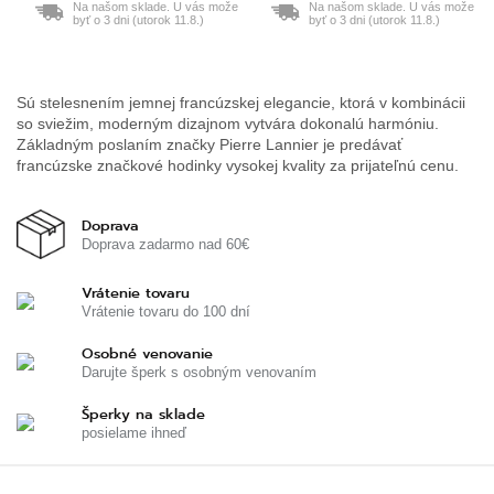
Na našom sklade. U vás može
Na našom sklade. U vás može
byť o 3 dni (utorok 11.8.)
byť o 3 dni (utorok 11.8.)
Sú stelesnením jemnej francúzskej elegancie, ktorá v kombinácii
so sviežim, moderným dizajnom vytvára dokonalú harmóniu.
Základným poslaním značky Pierre Lannier je predávať
francúzske značkové hodinky vysokej kvality za prijateľnú cenu.
Doprava
Doprava zadarmo nad 60€
Vrátenie tovaru
Vrátenie tovaru do 100 dní
Osobné venovanie
Darujte šperk s osobným venovaním
Šperky na sklade
posielame ihneď