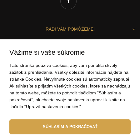
RADI VÁM POMÔŽEME!
Zuzka a Lenka
Vážime si vaše súkromie
ZÁKAZNÍCKY SERVIS
Táto stránka používa cookies, aby vám ponúkla skvelý
zážitok z prehliadania. Všetky dôležité informácie nájdete na
stránke Cookies. Nevyhnuté cookies sú automaticky zapnuté.
0907 37 67 97
Ak súhlasíte s prijatím všetkých cookies, ktoré sa nachádzajú
(Po - Pi: 9:00-15:00)
na tomto webe, môžete to potvrdiť tlačidlom “Súhlasím a
ahoj@elbeza.sk
pokračovať", ak chcete svoje nastavenia upraviť kliknite na
tlačidlo “Upraviť nastavenia cookies".
Internetový obchod
od
Blueweb s.r.o.
SÚHLASÍM A POKRAČOVAŤ
© 2010 - 2026 ELBEZA - šperk ako darček