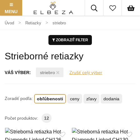
MENU
Úvod
Retiazky
striebro
ZOBRAZIŤ FILTER
Strieborné retiazky
VÁŠ VÝBER:
striebro
Zrušiť celý výber
Zoradiť podľa:
obľúbenosti
ceny
zľavy
dodania
Počet produktov:
12