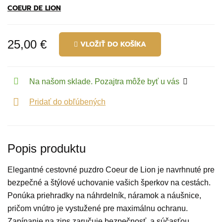
COEUR DE LION
25,00 €
VLOŽIŤ DO KOŠÍKA
Na našom sklade. Pozajtra môže byť u vás
Pridať do obľúbených
Popis produktu
Elegantné cestovné puzdro Coeur de Lion je navrhnuté pre
bezpečné a štýlové uchovanie vašich šperkov na cestách.
Ponúka priehradky na náhrdelník, náramok a náušnice,
pričom vnútro je vystužené pre maximálnu ochranu.
Zapínanie na zips zaručuje bezpečnosť, a súčasťou