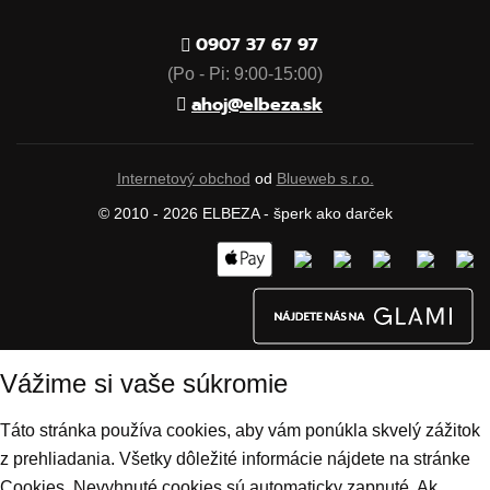
0907 37 67 97
(Po - Pi: 9:00-15:00)
ahoj@elbeza.sk
Internetový obchod
od
Blueweb s.r.o.
© 2010 - 2026 ELBEZA - šperk ako darček
Vážime si vaše súkromie
Táto stránka používa cookies, aby vám ponúkla skvelý zážitok
z prehliadania. Všetky dôležité informácie nájdete na stránke
Cookies. Nevyhnuté cookies sú automaticky zapnuté. Ak