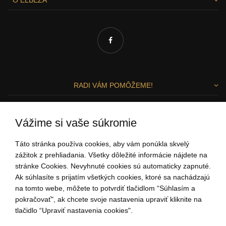
RADI VÁM POMÔŽEME!
Zuzka a Lenka
Vážime si vaše súkromie
ZÁKAZNÍCKY SERVIS
Táto stránka používa cookies, aby vám ponúkla skvelý
zážitok z prehliadania. Všetky dôležité informácie nájdete na
stránke Cookies. Nevyhnuté cookies sú automaticky zapnuté.
0907 37 67 97
Ak súhlasíte s prijatím všetkých cookies, ktoré sa nachádzajú
(Po - Pi: 9:00-15:00)
na tomto webe, môžete to potvrdiť tlačidlom “Súhlasím a
ahoj@elbeza.sk
pokračovať", ak chcete svoje nastavenia upraviť kliknite na
tlačidlo “Upraviť nastavenia cookies".