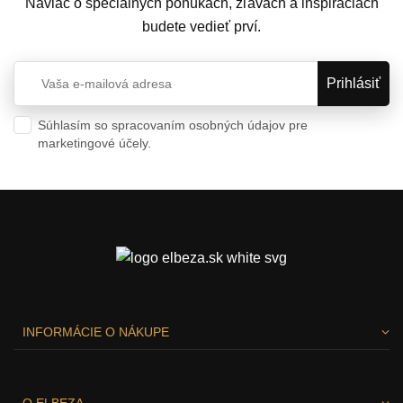
Naviac o špeciálnych ponukách, zľavách a inšpiráciach
budete vedieť prví.
Súhlasím so spracovaním osobných údajov pre
marketingové účely.
Ochrana osobných údajov
INFORMÁCIE O NÁKUPE
O ELBEZA