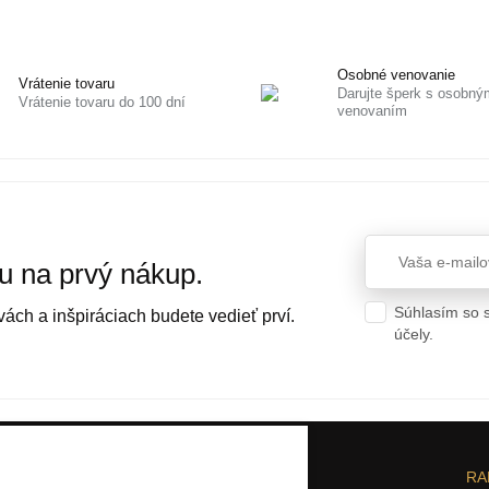
Osobné venovanie
Vrátenie tovaru
Darujte šperk s osobný
Vrátenie tovaru do 100 dní
venovaním
vu na prvý nákup.
Súhlasím so 
ách a inšpiráciach budete vedieť prví.
účely.
Ochran
PE
O ELBEZA
RA