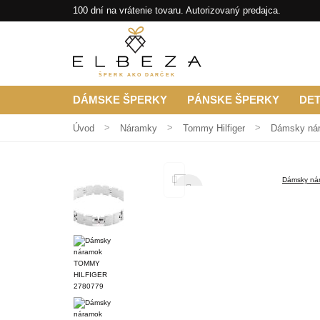
100 dní na vrátenie tovaru. Autorizovaný predajca.
ŠPERK AKO DARČEK
DÁMSKE ŠPERKY
PÁNSKE ŠPERKY
DE
Úvod
Náramky
Tommy Hilfiger
Dámsky ná