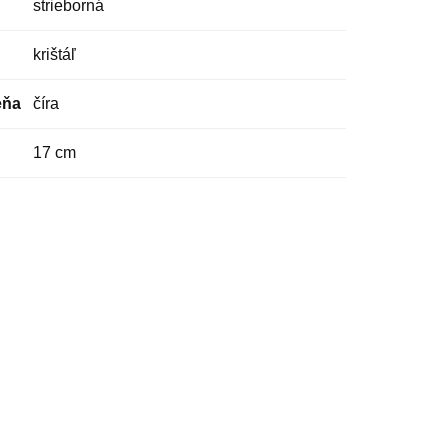
strieborná
krištáľ
eňa
číra
17 cm