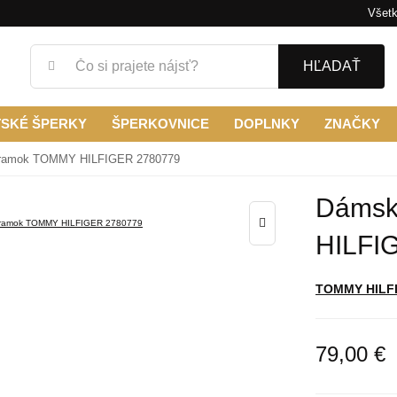
Všetk
HĽADAŤ
TSKÉ ŠPERKY
ŠPERKOVNICE
DOPLNKY
ZNAČKY
ramok TOMMY HILFIGER 2780779
Dámsk
HILFI
TOMMY HILF
79,00 €