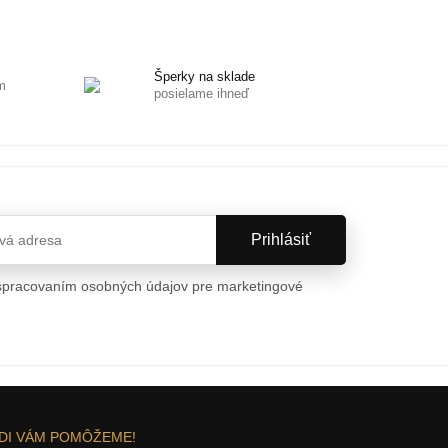
Šperky na sklade
m
posielame ihneď
spracovaním osobných údajov pre marketingové
a osobných údajov
DI VÁM POMÔŽEME!