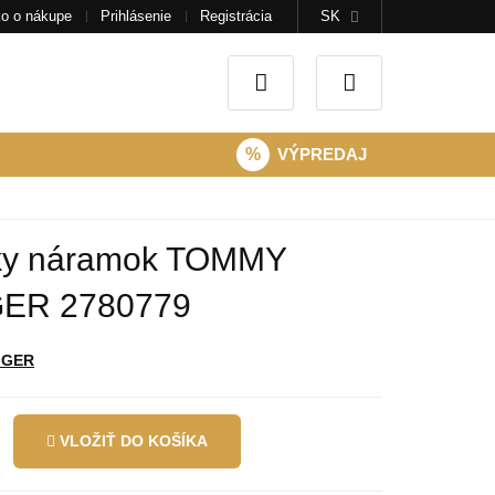
o o nákupe
Prihlásenie
Registrácia
SK
%
VÝPREDAJ
y náramok TOMMY
GER 2780779
IGER
VLOŽIŤ DO KOŠÍKA