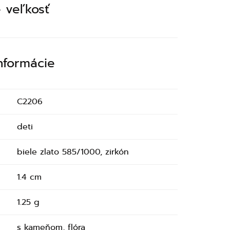
 veľkosť
informácie
C2206
deti
biele zlato 585/1000, zirkón
1.4 cm
1.25 g
s kameňom, flóra