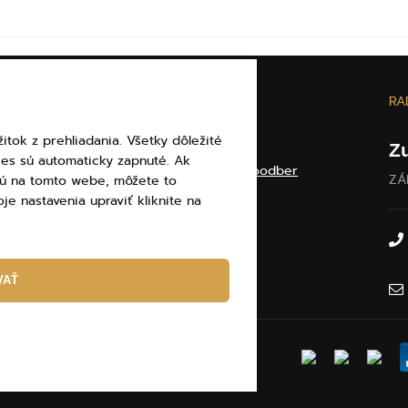
E
O ELBEZA
RA
itok z prehliadania. Všetky dôležité
Darčekové poukážky
Z
ies sú automaticky zapnuté. Ak
Veľkoobchod a veľkoodber
ZÁ
ajú na tomto webe, môžete to
Kontakty
je nastavenia upraviť kliknite na
lamácie
ajov
VAŤ