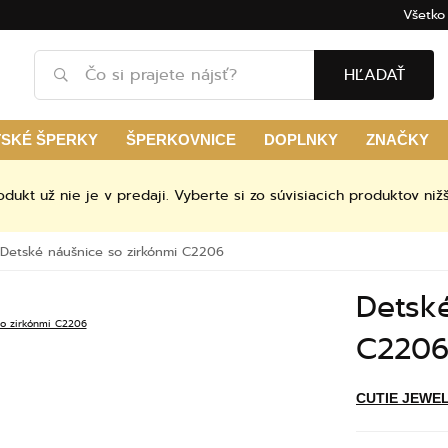
Všetko
HĽADAŤ
TSKÉ ŠPERKY
ŠPERKOVNICE
DOPLNKY
ZNAČKY
odukt už nie je v predaji. Vyberte si zo súvisiacich produktov nižš
Detské náušnice so zirkónmi C2206
Detsk
C220
CUTIE JEWE