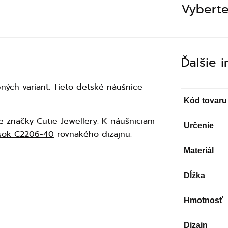
Vyberte
Ďalšie 
ých variant. Tieto detské náušnice
Kód tovaru
e značky Cutie Jewellery. K náušniciam
Určenie
esok C2206-40
rovnakého dizajnu.
Materiál
Dĺžka
Hmotnosť
Dizajn