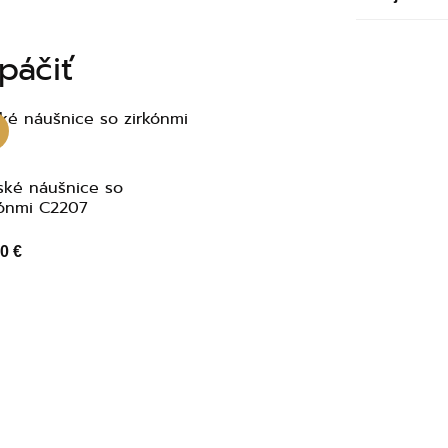
páčiť
ské náušnice so
kónmi C2207
0 €