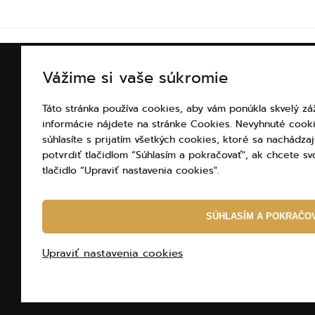
Vážime si vaše súkromie
INFORMÁCIE O NÁKUP
Táto stránka používa cookies, aby vám ponúkla skvelý záž
Všetko o nákupe
informácie nájdete na stránke Cookies. Nevyhnuté cook
Platba
súhlasíte s prijatím všetkých cookies, ktoré sa nachádz
Doprava
potvrdiť tlačidlom “Súhlasím a pokračovať", ak chcete svo
Obchodné podmienky
tlačidlo “Upraviť nastavenia cookies".
Vrátenie tovaru a rek
Ochrana osobných úd
SÚHLASÍM A POKRAČO
Upraviť nastavenia cookies
Internetový obchod
od
Blueweb s.r.o.
© 2010 - 2026 ELBEZA - šperk ako darček