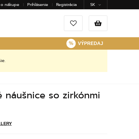
 o nákupe
Prihlásenie
Registrácia
SK
%
VÝPREDAJ
ie.
é náušnice so zirkónmi
6
LLERY