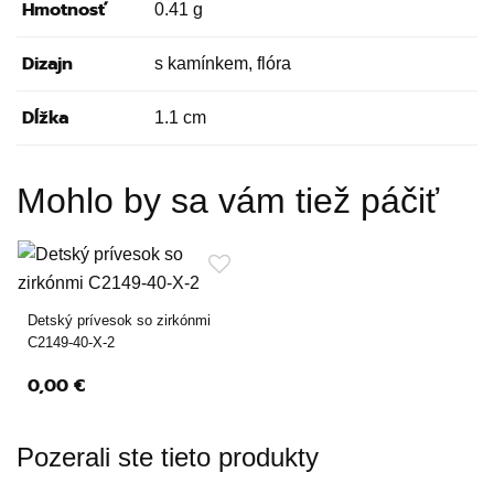
Hmotnosť
0.41 g
Dizajn
s kamínkem, flóra
Dĺžka
1.1 cm
Mohlo by sa vám tiež páčiť
Detský prívesok so zirkónmi
C2149-40-X-2
0,00 €
Pozerali ste tieto produkty