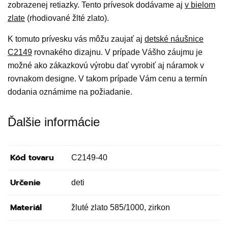
zobrazenej retiazky. Tento prívesok dodávame aj
v bielom
zlate
(rhodiované žlté zlato).
K tomuto prívesku vás môžu zaujať aj
detské náušnice
C2149
rovnakého dizajnu. V prípade Vášho záujmu je
možné ako zákazkovú výrobu dať vyrobiť aj náramok v
rovnakom designe. V takom prípade Vám cenu a termín
dodania oznámime na požiadanie.
Ďalšie informácie
Kód tovaru
C2149-40
Určenie
deti
Materiál
žluté zlato 585/1000, zirkon