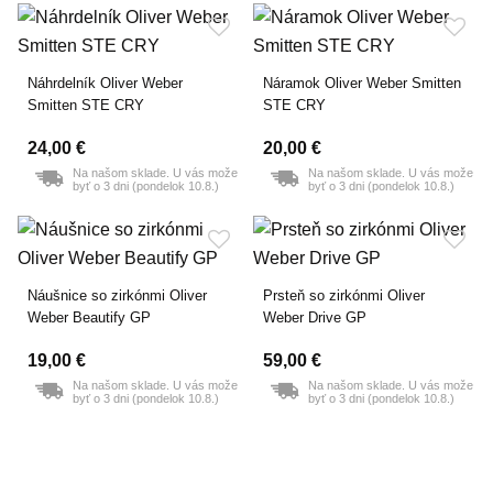
Náhrdelník Oliver Weber
Náramok Oliver Weber Smitten
Smitten STE CRY
STE CRY
24,00 €
20,00 €
Na našom sklade. U vás može
Na našom sklade. U vás može
byť o 3 dni (pondelok 10.8.)
byť o 3 dni (pondelok 10.8.)
Náušnice so zirkónmi Oliver
Prsteň so zirkónmi Oliver
Weber Beautify GP
Weber Drive GP
19,00 €
59,00 €
Na našom sklade. U vás može
58 mm
Na našom sklade. U vás može
byť o 3 dni (pondelok 10.8.)
byť o 3 dni (pondelok 10.8.)