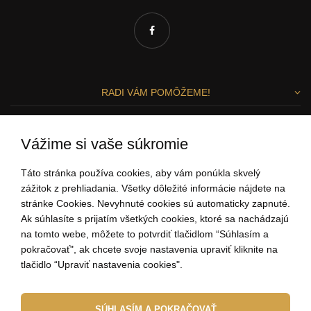
RADI VÁM POMÔŽEME!
Zuzka a Lenka
Vážime si vaše súkromie
ZÁKAZNÍCKY SERVIS
Táto stránka používa cookies, aby vám ponúkla skvelý
zážitok z prehliadania. Všetky dôležité informácie nájdete na
stránke Cookies. Nevyhnuté cookies sú automaticky zapnuté.
0907 37 67 97
Ak súhlasíte s prijatím všetkých cookies, ktoré sa nachádzajú
(Po - Pi: 9:00-15:00)
na tomto webe, môžete to potvrdiť tlačidlom “Súhlasím a
ahoj@elbeza.sk
pokračovať", ak chcete svoje nastavenia upraviť kliknite na
tlačidlo “Upraviť nastavenia cookies".
Internetový obchod
od
Blueweb s.r.o.
SÚHLASÍM A POKRAČOVAŤ