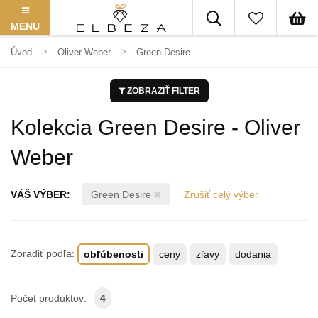
MENU
Úvod
Oliver Weber
Green Desire
ZOBRAZIŤ FILTER
Kolekcia Green Desire - Oliver
Weber
VÁŠ VÝBER:
Green Desire
Zrušiť celý výber
Zoradiť podľa:
obľúbenosti
ceny
zľavy
dodania
Počet produktov:
4