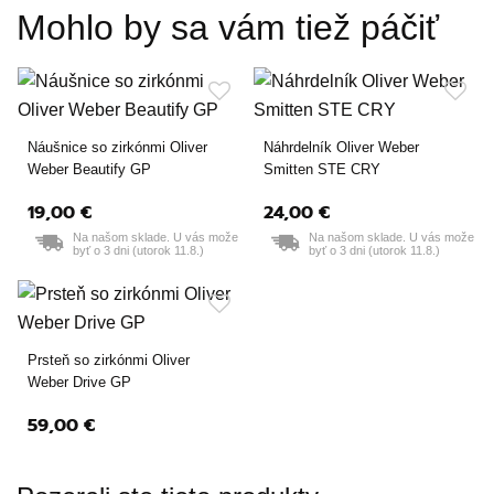
Mohlo by sa vám tiež páčiť
Náušnice so zirkónmi Oliver
Náhrdelník Oliver Weber
Weber Beautify GP
Smitten STE CRY
19,00 €
24,00 €
Na našom sklade. U vás može
Na našom sklade. U vás može
byť o 3 dni (utorok 11.8.)
byť o 3 dni (utorok 11.8.)
Prsteň so zirkónmi Oliver
Weber Drive GP
59,00 €