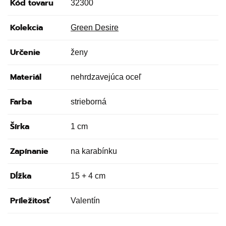
Kód tovaru
32300
Kolekcia
Green Desire
Určenie
ženy
Materiál
nehrdzavejúca oceľ
Farba
strieborná
Šírka
1 cm
Zapínanie
na karabínku
Dĺžka
15 + 4 cm
Príležitosť
Valentín