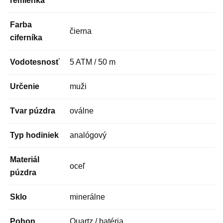
remienka
Farba
čierna
ciferníka
Vodotesnosť
5 ATM / 50 m
Určenie
muži
Tvar púzdra
oválne
Typ hodiniek
analógový
Materiál
oceľ
púzdra
Sklo
minerálne
Pohon
Quartz / batéria