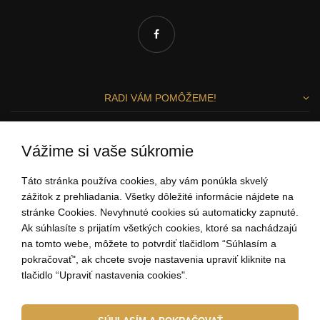
RADI VÁM POMÔŽEME!
Zuzka a Lenka
Vážime si vaše súkromie
ZÁKAZNÍCKY SERVIS
Táto stránka používa cookies, aby vám ponúkla skvelý
zážitok z prehliadania. Všetky dôležité informácie nájdete na
stránke Cookies. Nevyhnuté cookies sú automaticky zapnuté.
0907 37 67 97
Ak súhlasíte s prijatím všetkých cookies, ktoré sa nachádzajú
(Po - Pi: 9:00-15:00)
na tomto webe, môžete to potvrdiť tlačidlom “Súhlasím a
ahoj@elbeza.sk
pokračovať", ak chcete svoje nastavenia upraviť kliknite na
tlačidlo “Upraviť nastavenia cookies".
Internetový obchod
od
Blueweb s.r.o.