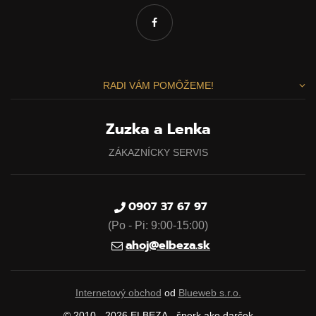
RADI VÁM POMÔŽEME!
Zuzka a Lenka
ZÁKAZNÍCKY SERVIS
0907 37 67 97
(Po - Pi: 9:00-15:00)
Vážime si vaše súkromie
ahoj@elbeza.sk
Táto stránka používa cookies, aby vám ponúkla skvelý
zážitok z prehliadania. Všetky dôležité informácie nájdete na
Internetový obchod
od
Blueweb s.r.o.
stránke Cookies. Nevyhnuté cookies sú automaticky zapnuté.
© 2010 - 2026 ELBEZA - šperk ako darček