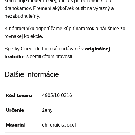
kombinuje modernú eleganciu s prirodzenou silou
drahokamov. Premení akýkoľvek outfit na výrazný a
nezabudnuteľný.
K náhrdelníku odporúčame kúpiť náramok a náušnice zo
rovnakej kolekcie.
originálnej
Šperky Coeur de Lion sú dodávané v
krabičke
s certifikátom pravosti.
Ďalšie informácie
Kód tovaru
4905/10-0316
Určenie
ženy
Materiál
chirurgická oceľ