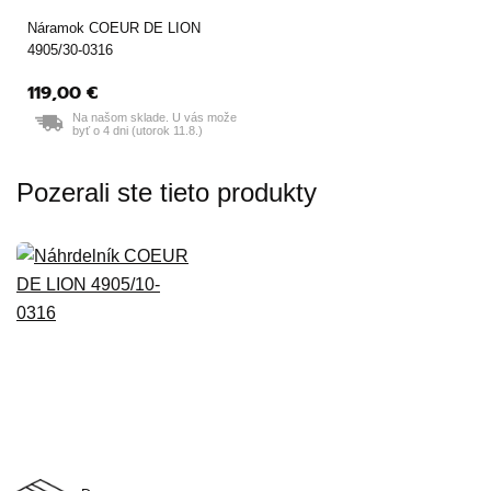
Náramok COEUR DE LION
4905/30-0316
119,00 €
Na našom sklade. U vás može
byť o 4 dni (utorok 11.8.)
Pozerali ste tieto produkty