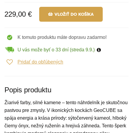
229,00 €
VLOŽIŤ DO KOŠÍKA
K tomuto produktu máte dopravu zadarmo!
U vás može byť o 33 dní (streda 9.9.)
Pridať do obľúbených
Popis produktu
Žiarivé farby, silné kamene – tento náhrdelník je skutočnou
pastvou pre zmysly. V ikonických kockách GeoCUBE sa
spája energia a krása prírody: sýtočervený karneol, hlboký
čierny ónyx, nežný ruženín a hrejivá záhneda. Tento šperk