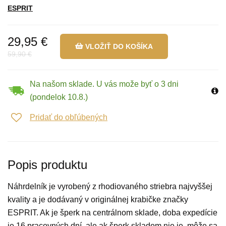
ESPRIT
29,95 €
VLOŽIŤ DO KOŠÍKA
59,90 €
Na našom sklade. U vás može byť o 3 dni
(pondelok 10.8.)
Pridať do obľúbených
Popis produktu
Náhrdelník je vyrobený z rhodiovaného striebra najvyššej
kvality a je dodávaný v originálnej krabičke značky
ESPRIT. Ak je šperk na centrálnom sklade, doba expedície
je 16 pracovných dní, ale ak šperk skladom nie je, môže sa