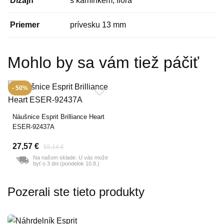
Dizajn
s kamínkem, flora
Priemer
prívesku 13 mm
Mohlo by sa vám tiež páčiť
- 50%
Náušnice Esprit Brilliance Heart
ESER-92437A
27,57 €
55,14 €
Na našom sklade. U vás može
byť o 3 dni (pondelok 10.8.)
Pozerali ste tieto produkty