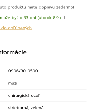
uto produktu máte dopravu zadarmo!
može byť o 33 dní (utorok 8.9.)
ť do obľúbených
informácie
0906/30-0500
muži
chirurgická oceľ
strieborná, zelená