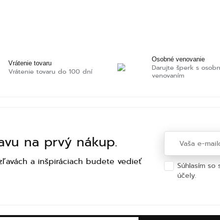
Osobné venovanie
Vrátenie tovaru
Darujte šperk s osob
Vrátenie tovaru do 100 dní
venovaním
ľavu na prvý nákup.
zľavách a inšpiráciach budete vedieť
Súhlasím so
účely.
Ochra