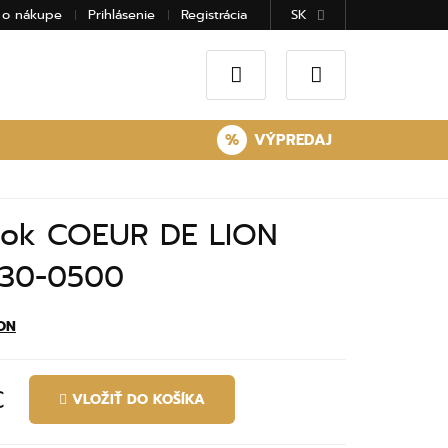
 o nákupe
Prihlásenie
Registrácia
SK
%
VÝPREDAJ
ok COEUR DE LION
30-0500
ON
€
VLOŽIŤ DO KOŠÍKA