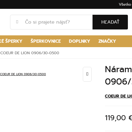
Všetko
HĽADAŤ
KÉ ŠPERKY
ŠPERKOVNICE
DOPLNKY
ZNAČKY
 COEUR DE LION 0906/30-0500
Náram
0906/
COEUR DE LI
119,00 