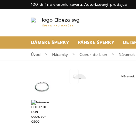
100 dní na vrátenie tovaru. Autorizovaný predajca.
ŠPERK AKO DARČEK
DÁMSKE ŠPERKY
PÁNSKE ŠPERKY
DETS
Úvod
Náramky
Coeur de Lion
Náramok