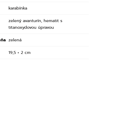
karabínka
zelený avanturín, hematit s
titanoxydovou úpravou
eňa
zelená
19,5 + 2 cm