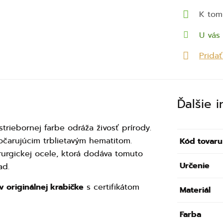
K tom
U vás 
Prida
Ďalšie 
riebornej farbe odráža živosť prírody.
očarujúcim trblietavým hematitom.
Kód tovaru
rurgickej ocele, ktorá dodáva tomuto
Určenie
ad.
v originálnej krabičke
s certifikátom
Materiál
Farba