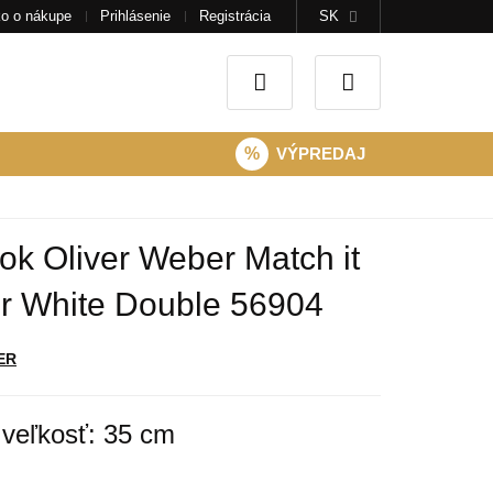
o o nákupe
Prihlásenie
Registrácia
SK
%
VÝPREDAJ
k Oliver Weber Match it
r White Double 56904
ER
veľkosť: 35 cm