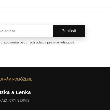
spracovaním osobných údajov pre marketingové
a osobných údajov
DI VÁM POMÔŽEME!
uzka a Lenka
KAZNÍCKY SERVIS