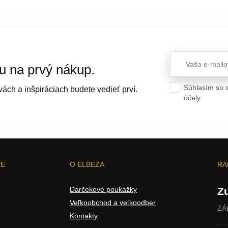
vu na prvý nákup.
Súhlasím so 
ách a inšpiráciach budete vedieť prví.
účely.
Ochran
PE
O ELBEZA
RA
Darčekové poukážky
Z
Veľkoobchod a veľkoodber
ZÁ
Kontakty