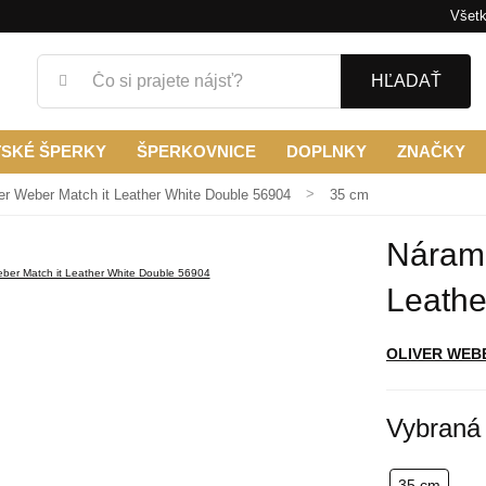
Všetk
HĽADAŤ
TSKÉ ŠPERKY
ŠPERKOVNICE
DOPLNKY
ZNAČKY
er Weber Match it Leather White Double 56904
35 cm
Náramo
Leathe
OLIVER WEB
Vybraná 
35 cm