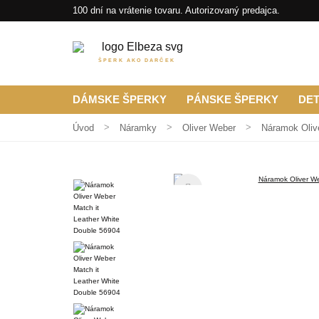
100 dní na vrátenie tovaru. Autorizovaný predajca.
ŠPERK AKO DARČEK
DÁMSKE ŠPERKY
PÁNSKE ŠPERKY
DE
Úvod
Náramky
Oliver Weber
Náramok Oliv