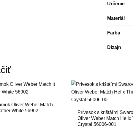
Určenie
Materiál
Farba
Dizajn
čiť
amok Oliver Weber Match
eather White 56902
Prívesok s krištáľmi Swar
Oliver Weber Match Helix
Crystal 56006-001