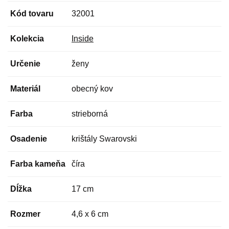
Kód tovaru
32001
Kolekcia
Inside
Určenie
ženy
Materiál
obecný kov
Farba
strieborná
Osadenie
krištály Swarovski
Farba kameňa
číra
Dĺžka
17 cm
Rozmer
4,6 x 6 cm