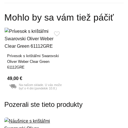
Mohlo by sa vám tiež páčiť
Prívesok s krištáľmi Swarovski
Oliver Weber Clear Green
61112GRE
49,00 €
Na našom sklade. U vás može
byť o 4 dni (pondelok 10.8.)
Pozerali ste tieto produkty