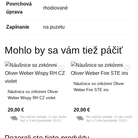
Povrchová
rhodiované
úprava
Zapínanie
na puzetu
Mohlo by sa vám tiež páčiť
Náušnice so zirkónmi Oliver
Weber Fire STE iris
Náušnice so zirkónmi Oliver
Weber Wispy RH CZ violet
20,00 €
20,00 €
Na našom sklade. U vás može
Na našom sklade. U vás može
byť o 3 dni (pondelok 10.8.)
byť o 3 dni (pondelok 10.8.)
Pozerali ste tieto produkty