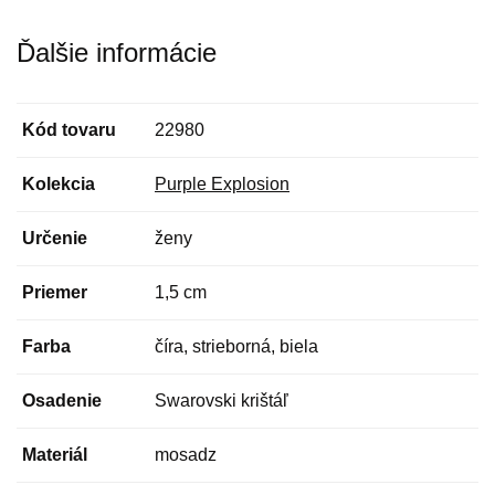
Ďalšie informácie
Kód tovaru
22980
Kolekcia
Purple Explosion
Určenie
ženy
Priemer
1,5 cm
Farba
číra, strieborná, biela
Osadenie
Swarovski krištáľ
Materiál
mosadz