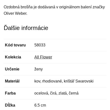
Ozdobná brošňa je dodávaná v originálnom balení značky
Oliver Weber.
Ďalšie informácie
Kód tovaru
58033
Kolekcia
All Flower
Určenie
ženy
Materiál
kov, rhodiované, krištáľ Swarovski
Farba
ocelová, čirá, zlatá, černá
Dĺžka
6.5 cm