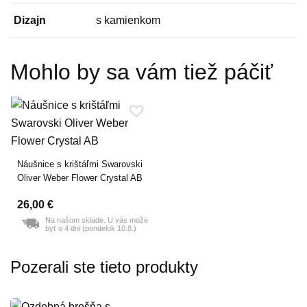
Dizajn
s kamienkom
Mohlo by sa vám tiež páčiť
Náušnice s krištáľmi Swarovski
Oliver Weber Flower Crystal AB
26,00 €
Na našom sklade. U vás može
byť o 4 dni (pondelok 10.8.)
Pozerali ste tieto produkty