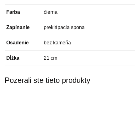
Farba
čierna
Zapínanie
preklápacia spona
Osadenie
bez kameňa
Dĺžka
21 cm
Pozerali ste tieto produkty