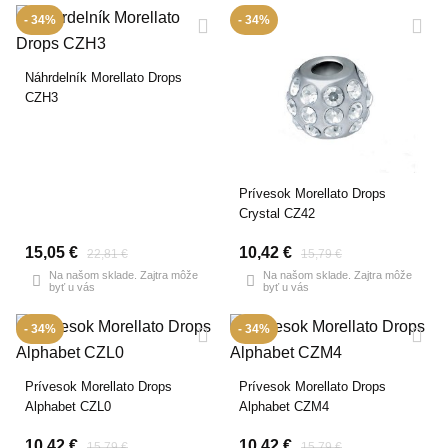
- 34%
- 34%
Náhrdelník Morellato Drops
CZH3
Prívesok Morellato Drops
Crystal CZ42
15,05 €
10,42 €
22,81 €
15,79 €
Na našom sklade. Zajtra môže
Na našom sklade. Zajtra môže
byť u vás
byť u vás
- 34%
- 34%
Prívesok Morellato Drops
Prívesok Morellato Drops
Alphabet CZL0
Alphabet CZM4
10,42 €
10,42 €
15,79 €
15,79 €