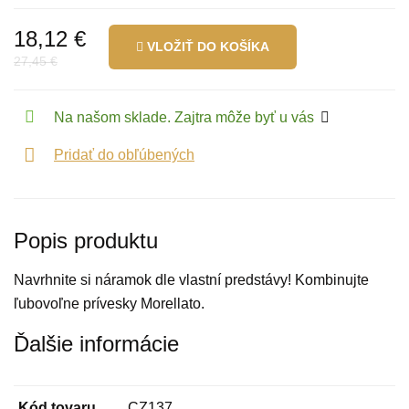
18,12 €
VLOŽIŤ DO KOŠÍKA
27,45 €
Na našom sklade. Zajtra môže byť u vás
Pridať do obľúbených
Popis produktu
Navrhnite si náramok dle vlastní predstávy! Kombinujte
ľubovoľne prívesky Morellato.
Ďalšie informácie
Kód tovaru
CZ137