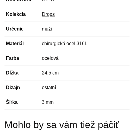
Kolekcia
Drops
Určenie
muži
Materiál
chirurgická ocel 316L
Farba
ocelová
Dĺžka
24.5 cm
Dizajn
ostatní
Šírka
3 mm
Mohlo by sa vám tiež páčiť