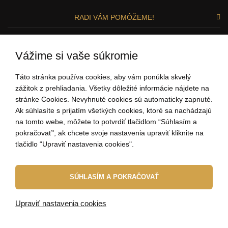
RADI VÁM POMÔŽEME!
Zuzka a Lenka
Vážime si vaše súkromie
ZÁKAZNÍCKY SERVIS
Táto stránka používa cookies, aby vám ponúkla skvelý
zážitok z prehliadania. Všetky dôležité informácie nájdete na
stránke Cookies. Nevyhnuté cookies sú automaticky zapnuté.
0907 37 67 97
Ak súhlasíte s prijatím všetkých cookies, ktoré sa nachádzajú
(Po - Pi: 9:00-15:00)
na tomto webe, môžete to potvrdiť tlačidlom “Súhlasím a
ahoj@elbeza.sk
pokračovať", ak chcete svoje nastavenia upraviť kliknite na
tlačidlo “Upraviť nastavenia cookies".
Internetový obchod
od
Blueweb s.r.o.
SÚHLASÍM A POKRAČOVAŤ
© 2010 - 2026 ELBEZA - šperk ako darček
Upraviť nastavenia cookies