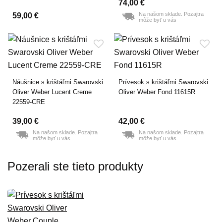
74,00 €
Na našom sklade. Pozajtra
59,00 €
môže byť u vás
Náušnice s krištáľmi Swarovski
Prívesok s krištáľmi Swarovski
Oliver Weber Lucent Creme
Oliver Weber Fond 11615R
22559-CRE
39,00 €
42,00 €
Na našom sklade. Pozajtra
Na našom sklade. Pozajtra
môže byť u vás
môže byť u vás
Pozerali ste tieto produkty