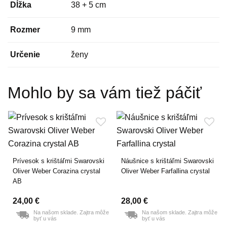
Dĺžka
38 + 5 cm
Rozmer
9 mm
Určenie
ženy
Mohlo by sa vám tiež páčiť
Prívesok s krištáľmi Swarovski
Náušnice s krištáľmi Swarovski
Oliver Weber Corazina crystal
Oliver Weber Farfallina crystal
AB
24,00 €
28,00 €
Na našom sklade. Zajtra môže
Na našom sklade. Zajtra môže
byť u vás
byť u vás