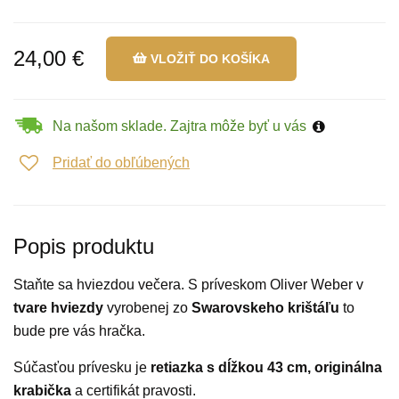
24,00 €
VLOŽIŤ DO KOŠÍKA
Na našom sklade. Zajtra môže byť u vás
Pridať do obľúbených
Popis produktu
Staňte sa hviezdou večera. S príveskom Oliver Weber v
tvare hviezdy
vyrobenej zo
Swarovskeho krištáľu
to
bude pre vás hračka.
Súčasťou prívesku je
retiazka s dĺžkou 43 cm,
originálna
krabička
a certifikát pravosti.