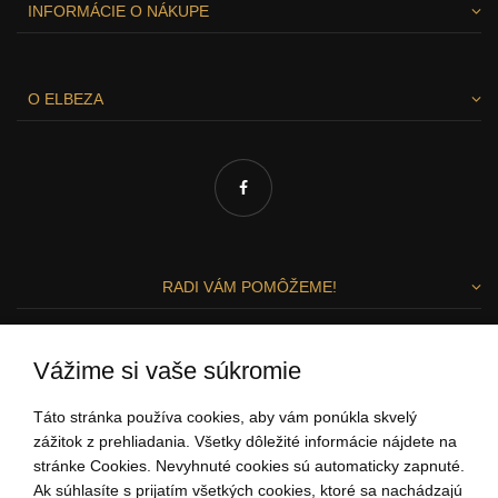
INFORMÁCIE O NÁKUPE
O ELBEZA
RADI VÁM POMÔŽEME!
Zuzka a Lenka
Vážime si vaše súkromie
ZÁKAZNÍCKY SERVIS
Táto stránka používa cookies, aby vám ponúkla skvelý
zážitok z prehliadania. Všetky dôležité informácie nájdete na
stránke Cookies. Nevyhnuté cookies sú automaticky zapnuté.
0907 37 67 97
Ak súhlasíte s prijatím všetkých cookies, ktoré sa nachádzajú