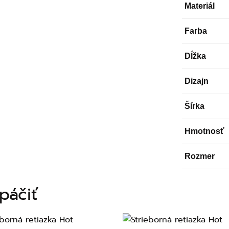
Materiál
Farba
Dĺžka
Dizajn
Šírka
Hmotnosť
Rozmer
páčiť