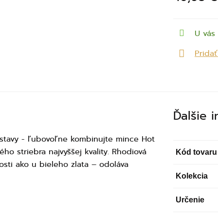
U vás 
Prida
Ďalšie 
dstavy - ľubovoľne kombinujte mince Hot
ho striebra najvyššej kvality. Rhodiová
Kód tovaru
sti ako u bieleho zlata – odoláva
Kolekcia
Určenie