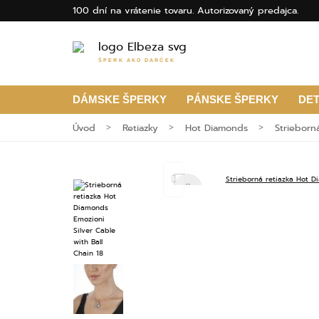
100 dní na vrátenie tovaru. Autorizovaný predajca.
ŠPERK AKO DARČEK
DÁMSKE ŠPERKY
PÁNSKE ŠPERKY
DE
Úvod
Retiazky
Hot Diamonds
Strieborn