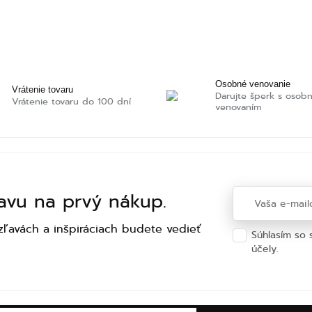
Osobné venovanie
Vrátenie tovaru
Darujte šperk s osob
Vrátenie tovaru do 100 dní
venovaním
ľavu na prvý nákup.
zľavách a inšpiráciach budete vedieť
Súhlasím so
účely.
Ochra