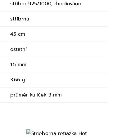
stříbro 925/1000, rhodiováno
stříbrná
45 cm
ostatní
1.5 mm
3.66 g
průměr kuliček 3 mm