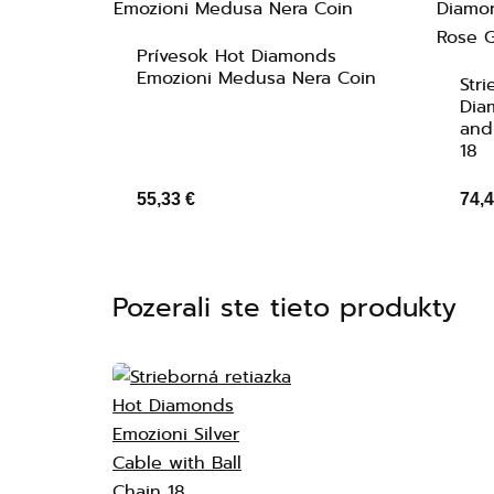
Prívesok Hot Diamonds
Emozioni Medusa Nera Coin
Stri
Dia
and
18
55,33 €
74,4
Pozerali ste tieto produkty