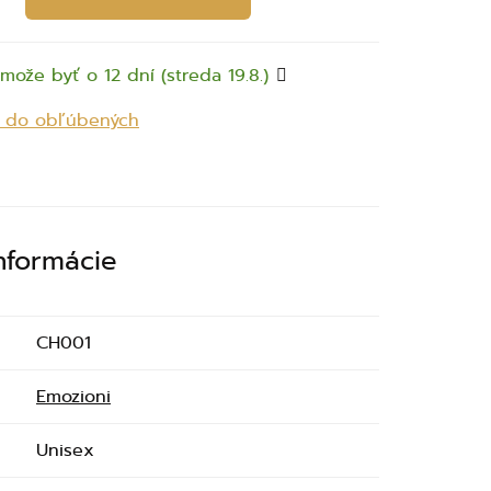
može byť o 12 dní (streda 19.8.)
ť do obľúbených
informácie
CH001
Emozioni
Unisex