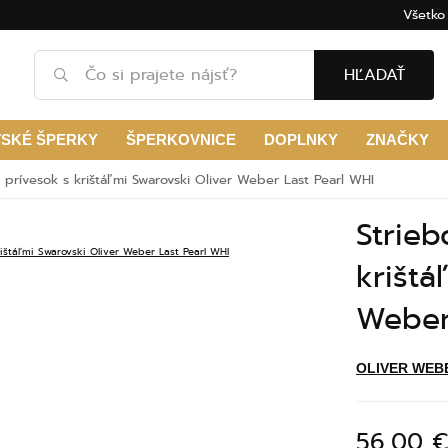
Všetko
HĽADAŤ
TSKÉ ŠPERKY
ŠPERKOVNICE
DOPLNKY
ZNAČKY
 prívesok s krištáľmi Swarovski Oliver Weber Last Pearl WHI
Strieb
krištá
Weber
OLIVER WEB
56,00 €