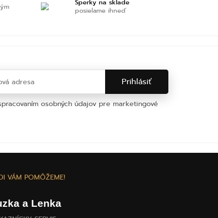
Šperky na sklade
ným
posielame ihneď
 spracovaním osobných údajov pre marketingové
na osobných údajov
DI VÁM POMÔŽEME!
uzka a Lenka