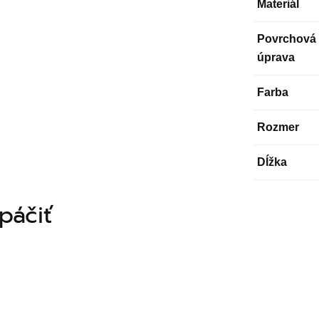
Materiál
Povrchová
úprava
Farba
Rozmer
Dĺžka
páčiť