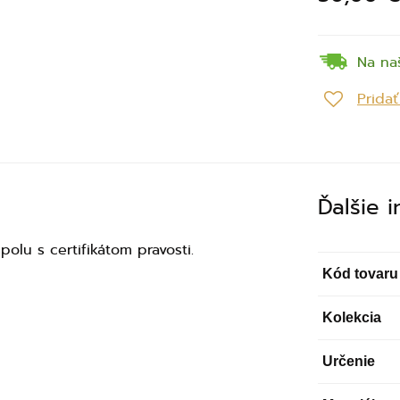
Na na
Prida
Ďalšie 
olu s certifikátom pravosti.
Kód tovaru
Kolekcia
Určenie