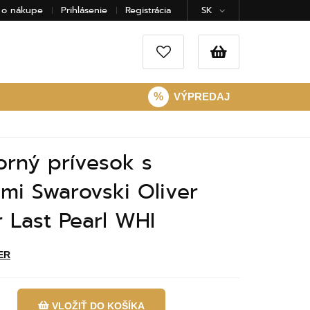
 o nákupe
Prihlásenie
Registrácia
SK
%
VÝPREDAJ
orný prívesok s
ľmi Swarovski Oliver
 Last Pearl WHI
ER
VLOŽIŤ DO KOŠÍKA