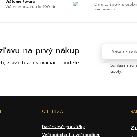
Vrátenie tovaru
Darujte šperk s osob
Vrátenie tovaru do 100 dní
venovaním
 zľavu na prvý nákup.
h, zľavách a inšpiráciach budete
Súhlasím so
účely.
Ochra
E
O ELBEZA
RA
Darčekové poukážky
Z
Veľkoobchod a veľkoodber