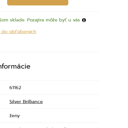
šom sklade. Pozajtra môže byť u vás
ť do obľúbených
informácie
61162
Silver Brilliance
ženy