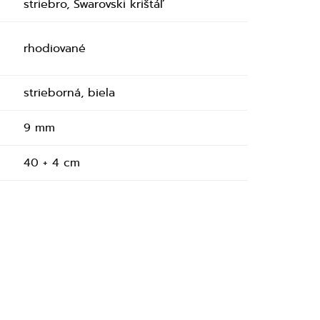
striebro, Swarovski krištáľ
rhodiované
strieborná, biela
9 mm
40 + 4 cm