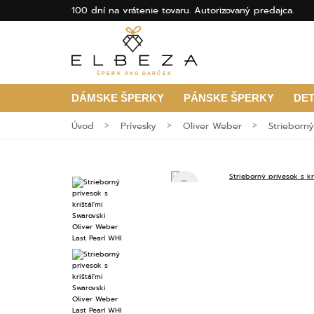
100 dní na vrátenie tovaru. Autorizovaný predajca.
ŠPERK AKO DARČEK
DÁMSKE ŠPERKY
PÁNSKE ŠPERKY
DE
Úvod
Prívesky
Oliver Weber
Strieborný