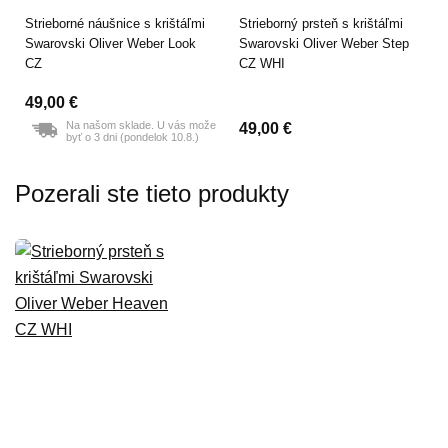
Strieborné náušnice s krištáľmi
Strieborný prsteň s krištáľmi
Swarovski Oliver Weber Look
Swarovski Oliver Weber Step
CZ
CZ WHI
49,00 €
Na našom sklade. U vás može
49,00 €
byť o 3 dni (pondelok 10.8.)
Pozerali ste tieto produkty