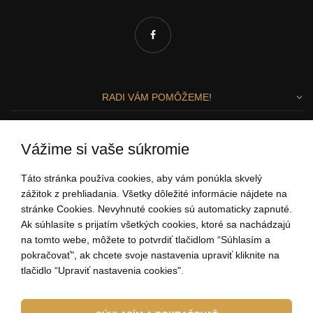
RADI VÁM POMÔŽEME!
Zuzka a Lenka
Vážime si vaše súkromie
ZÁKAZNÍCKY SERVIS
Táto stránka používa cookies, aby vám ponúkla skvelý
zážitok z prehliadania. Všetky dôležité informácie nájdete na
stránke Cookies. Nevyhnuté cookies sú automaticky zapnuté.
0907 37 67 97
Ak súhlasíte s prijatím všetkých cookies, ktoré sa nachádzajú
(Po - Pi: 9:00-15:00)
na tomto webe, môžete to potvrdiť tlačidlom “Súhlasím a
ahoj@elbeza.sk
pokračovať", ak chcete svoje nastavenia upraviť kliknite na
tlačidlo “Upraviť nastavenia cookies".
Internetový obchod
od
Blueweb s.r.o.