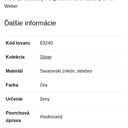
Weber
Ďalšie informácie
Kód tovaru
63240
Kolekcia
Silver
Materiál
Swarovski zirkón, striebro
Farba
číra
Určenie
ženy
Povrchová
rhodiovaný
úprava