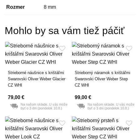
Rozmer
8 mm
Mohlo by sa vám tiež páčiť
Strieborné náušnice s krištáľmi
Strieborný náramok s krištáľmi
Swarovski Oliver Weber Glacier
Swarovski Oliver Weber Step
CZ WHI
CZ WHI
79,00 €
99,00 €
Na našom sklade. U vás može
Na našom sklade. U vás može
byť o 3 dni (pondelok 10.8.)
byť o 3 dni (pondelok 10.8.)