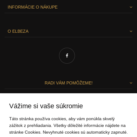
INFORMÁCIE O NÁKUPE
O ELBEZA
RADI VÁM POMÔŽEME!
Zuzka a Lenka
Vážime si vaše súkromie
ZÁKAZNÍCKY SERVIS
Táto stránka používa cookies, aby vám ponúkla skvelý
zážitok z prehliadania. Všetky dôležité informácie nájdete na
stránke Cookies. Nevyhnuté cookies sú automaticky zapnuté.
0907 37 67 97