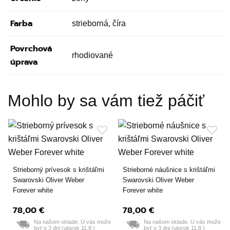
Farba
strieborná, číra
Povrchová
rhodiované
úprava
Mohlo by sa vám tiež páčiť
Strieborný prívesok s krištáľmi
Strieborné náušnice s krištáľmi
Swarovski Oliver Weber
Swarovski Oliver Weber
Forever white
Forever white
78,00 €
78,00 €
Na našom sklade. U vás može
Na našom sklade. U vás može
byť o 3 dni (utorok 11.8.)
byť o 3 dni (utorok 11.8.)