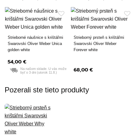
Strieborné náušnice s krištáľmi
Strieborný prsteň s krištáľmi
Swarovski Oliver Weber Unica
Swarovski Oliver Weber
golden white
Forever white
54,00 €
68,00 €
Na našom sklade. U vás može
byť o 3 dni (utorok 11.8.)
Pozerali ste tieto produkty