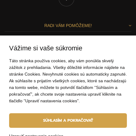
RADI VÁM POMÔŽEME!
Zuzka a Lenka
Vážime si vaše súkromie
ZÁKAZNÍCKY SERVIS
Táto stránka používa cookies, aby vám ponúkla skvelý
zážitok z prehliadania. Všetky dôležité informácie nájdete na
stránke Cookies. Nevyhnuté cookies sú automaticky zapnuté.
0907 37 67 97
Ak súhlasíte s prijatím všetkých cookies, ktoré sa nachádzajú
(Po - Pi: 9:00-15:00)
na tomto webe, môžete to potvrdiť tlačidlom “Súhlasím a
ahoj@elbeza.sk
pokračovať", ak chcete svoje nastavenia upraviť kliknite na
tlačidlo “Upraviť nastavenia cookies".
Internetový obchod
od
Blueweb s.r.o.
SÚHLASÍM A POKRAČOVAŤ
© 2010 - 2026 ELBEZA - šperk ako darček