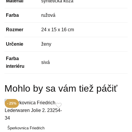
Materiál
syntetická koža
Farba
ružová
Rozmer
24 x 15 x 16 cm
Určenie
ženy
Farba
sivá
interiéru
Mohlo by sa vám tiež páčiť
- 25%
Šperkovnica Friedrich