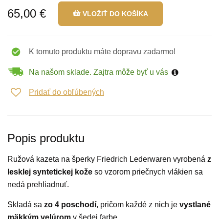
65,00 €
VLOŽIŤ DO KOŠÍKA
K tomuto produktu máte dopravu zadarmo!
Na našom sklade. Zajtra môže byť u vás
Pridať do obľúbených
Popis produktu
Ružová kazeta na šperky Friedrich Lederwaren vyrobená
z
lesklej syntetickej kože
so vzorom priečnych vlákien sa
nedá prehliadnuť.
Skladá sa
zo 4 poschodí
, pričom každé z nich je
vystlané
mäkkým velúrom
v šedej farbe.