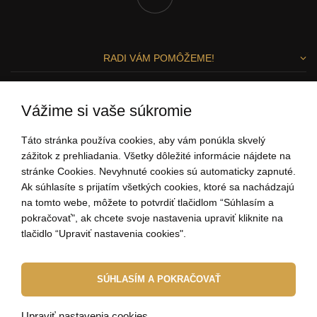
RADI VÁM POMÔŽEME!
Zuzka a Lenka
Vážime si vaše súkromie
ZÁKAZNÍCKY SERVIS
Táto stránka používa cookies, aby vám ponúkla skvelý
zážitok z prehliadania. Všetky dôležité informácie nájdete na
stránke Cookies. Nevyhnuté cookies sú automaticky zapnuté.
0907 37 67 97
Ak súhlasíte s prijatím všetkých cookies, ktoré sa nachádzajú
(Po - Pi: 9:00-15:00)
na tomto webe, môžete to potvrdiť tlačidlom “Súhlasím a
ahoj@elbeza.sk
pokračovať", ak chcete svoje nastavenia upraviť kliknite na
tlačidlo “Upraviť nastavenia cookies".
Internetový obchod
od
Blueweb s.r.o.
SÚHLASÍM A POKRAČOVAŤ
© 2010 - 2026 ELBEZA - šperk ako darček
Upraviť nastavenia cookies