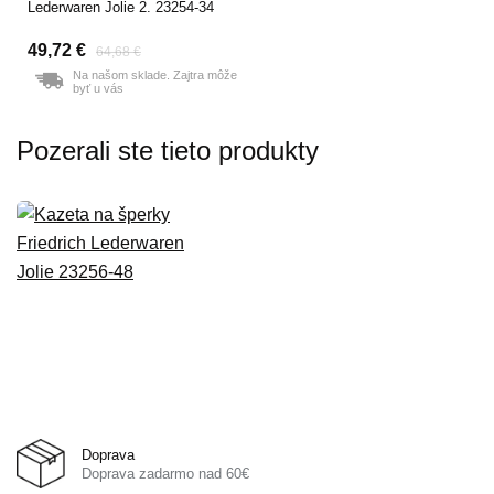
Lederwaren Jolie 2. 23254-34
49,72 €
64,68 €
Na našom sklade. Zajtra môže
byť u vás
Pozerali ste tieto produkty
Doprava
Doprava zadarmo nad 60€