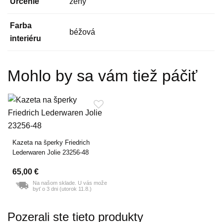
Určenie
ženy
Farba
béžová
interiéru
Mohlo by sa vám tiež páčiť
Kazeta na šperky Friedrich
Lederwaren Jolie 23256-48
65,00 €
Na našom sklade. U vás može
byť o 3 dni (utorok 11.8.)
Pozerali ste tieto produkty