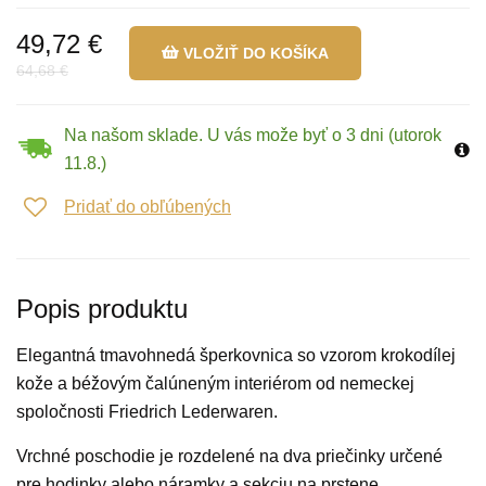
49,72 €
VLOŽIŤ DO KOŠÍKA
64,68 €
Na našom sklade. U vás može byť o 3 dni (utorok
11.8.)
Pridať do obľúbených
Popis produktu
Elegantná tmavohnedá šperkovnica so vzorom krokodílej
kože a béžovým čalúneným interiérom od nemeckej
spoločnosti Friedrich Lederwaren.
Vrchné poschodie je rozdelené na dva priečinky určené
pre hodinky alebo náramky a sekciu na prstene.