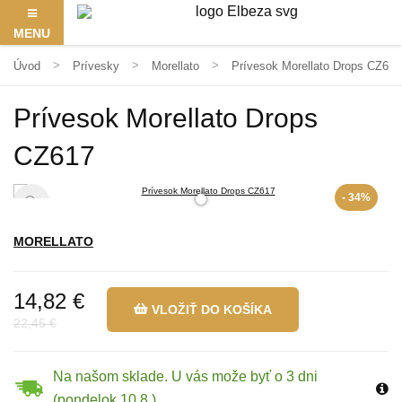
MENU
Úvod
Prívesky
Morellato
Prívesok Morellato Drops CZ617
Prívesok Morellato Drops
CZ617
- 34%
MORELLATO
14,82 €
VLOŽIŤ DO KOŠÍKA
22,45 €
Na našom sklade. U vás može byť o 3 dni
(pondelok 10.8.)