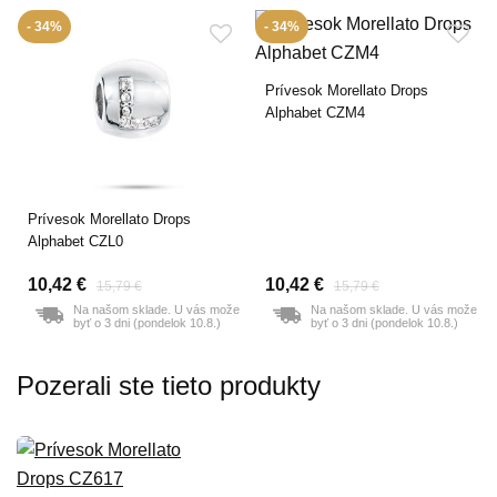
- 34%
- 34%
Prívesok Morellato Drops
Alphabet CZM4
Prívesok Morellato Drops
Alphabet CZL0
10,42 €
10,42 €
15,79 €
15,79 €
Na našom sklade. U vás može
Na našom sklade. U vás može
byť o 3 dni (pondelok 10.8.)
byť o 3 dni (pondelok 10.8.)
Pozerali ste tieto produkty