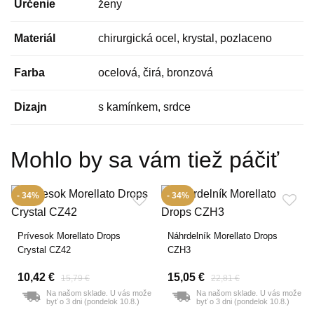
Určenie
ženy
Materiál
chirurgická ocel, krystal, pozlaceno
Farba
ocelová, čirá, bronzová
Dizajn
s kamínkem, srdce
Mohlo by sa vám tiež páčiť
- 34%
- 34%
Prívesok Morellato Drops
Náhrdelník Morellato Drops
Crystal CZ42
CZH3
10,42 €
15,05 €
15,79 €
22,81 €
Na našom sklade. U vás može
Na našom sklade. U vás može
byť o 3 dni (pondelok 10.8.)
byť o 3 dni (pondelok 10.8.)