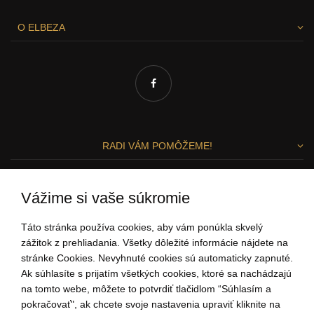
O ELBEZA
RADI VÁM POMÔŽEME!
Zuzka a Lenka
Vážime si vaše súkromie
ZÁKAZNÍCKY SERVIS
Táto stránka používa cookies, aby vám ponúkla skvelý
zážitok z prehliadania. Všetky dôležité informácie nájdete na
stránke Cookies. Nevyhnuté cookies sú automaticky zapnuté.
0907 37 67 97
Ak súhlasíte s prijatím všetkých cookies, ktoré sa nachádzajú
(Po - Pi: 9:00-15:00)
na tomto webe, môžete to potvrdiť tlačidlom “Súhlasím a
ahoj@elbeza.sk
pokračovať", ak chcete svoje nastavenia upraviť kliknite na